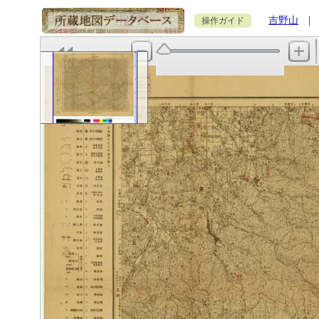
吉野山
| 
操作ガイド