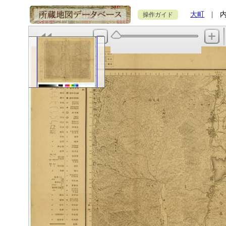
大町
| 内容
操作ガイド