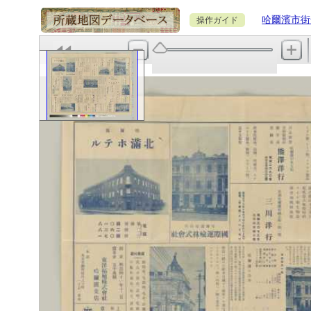
哈爾濱市街
操作ガイド