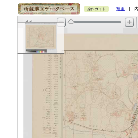
裡里
| 内容
操作ガイド