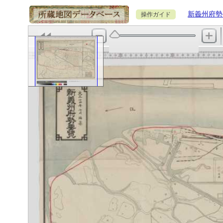
新義州府勢
操作ガイド