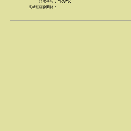
請求番号
：
YR/8/No
高精細画像閲覧
：