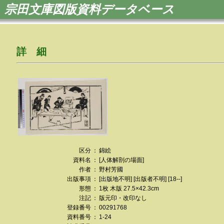
宗田文庫図版資料データベース
詳 細
区分
：
錦絵
資料名
：
[人体解剖の場面]
作者
：
野村芳國
出版事項
：
[出版地不明] [出版者不明] [18--]
形態
：
1枚 木版 27.5×42.3cm
注記
：
版元印・改印なし
登録番号
：
00291768
資料番号
：
1-24