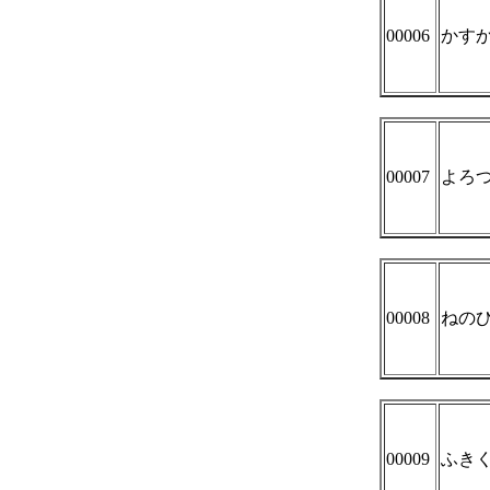
00006
かす
00007
よろ
00008
ねの
00009
ふき