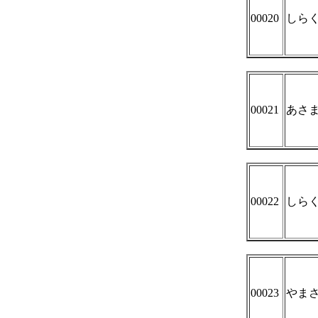
00020
しら
00021
あさ
00022
しら
00023
やま