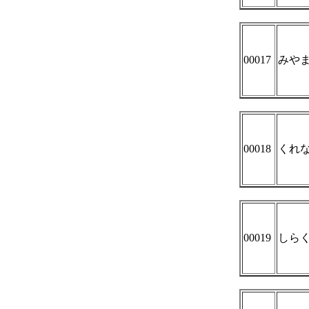
00017
みや
00018
くれ
00019
しら