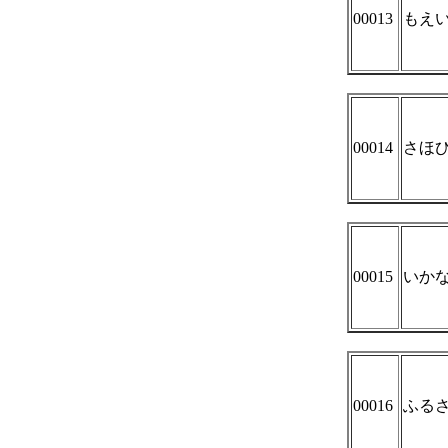
00013
もえ
00014
さほ
00015
いか
00016
ふる