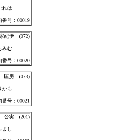
むれは
番号：00019
紀伊 (072)
もみむ
番号：00020
匡房 (073)
りかも
番号：00021
公実 (201)
らまし