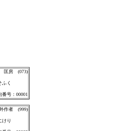
匡房 (073)
そふく
番号：00001
外作者 (999)
にけり