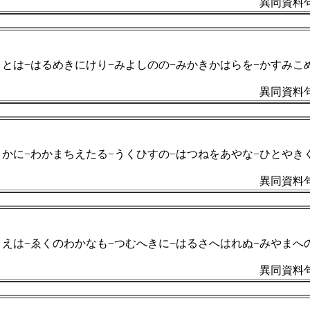
異同資料句
さとは−はるめきにけり−みよしのの−みかきかはらを−かすみこ
異同資料句
さかに−わかまちえたる−うくひすの−はつねをあやな−ひとやき
異同資料句
きえは−ゑくのわかなも−つむへきに−はるさへはれぬ−みやまへ
異同資料句