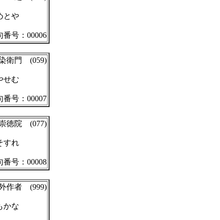
めとや
番号：00006
染衛門 (059)
やせむ
番号：00007
崇徳院 (077)
そすれ
番号：00008
外作者 (999)
もかな