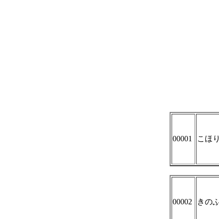
00001
こほ
00002
きの