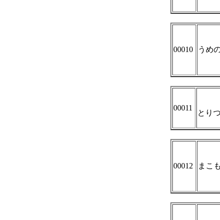
00010
うめ
00011
とりつ
00012
まこ