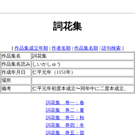
詞花集
[
作品集成立年順
|
作者名順
|
作品集名順
|
語句検索
]
作品集名
詞花集
作品集名読み
しいかしゅう
作成年月日
仁平元年（1151年）
場所
備考
仁平元年初度本成立〜同年中に二度本成立。
詞花集 巻一：春
詞花集 巻二：夏
詞花集 巻三：秋
詞花集 巻四：冬
詞花集 巻五：賀