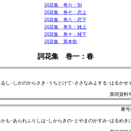
詞花集 巻六：別
詞花集 巻七：恋上
詞花集 巻八：恋下
詞花集 巻九：雑上
詞花集 巻十：雑下
詞花集 異本歌
詞花集 巻一：春
りゐし−しかのからさき−うちとけて−ささなみよする−はるかせ
異同資料句
番号
ふかも−あられふりしは−しからきの−とやまのかすみ−はるめき