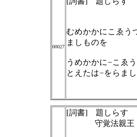
[詞書] 題しらす
むめかかにこゑう
ましものを
00027
うめかかに−こゑう
とえたは−をらま
[詞書] 題しらす
守覚法親王 