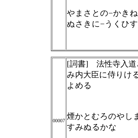
やまさとの−かきね
ぬさきに−うくひ
[詞書] 法性寺入
み内大臣に侍りけ
よめる
煙かとむろのやし
00007
すみぬるかな