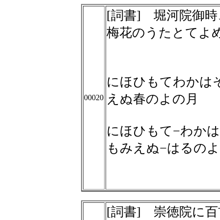
[詞書] 堀河院御
梅花のうたとてよ
にほひもてわかは
えぬ春のよの月
00020
にほひもて−わかは
もみえぬ−はるの
[詞書] 崇徳院に