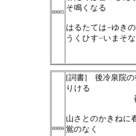
そ鳴くなる
00005
はるたては−ゆきの
うくひす−いまそ
[詞書] 後冷泉院
りける
山さとのかきねに
鴬のなく
00006