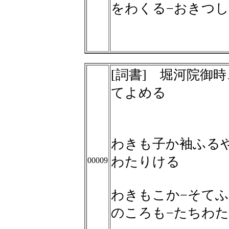
をわくる−おきつ
[詞書] 堀河院御
てよめる
わきも子か袖ふる
わたりける
00009
わきもこか−そてふ
のころも−たちわ