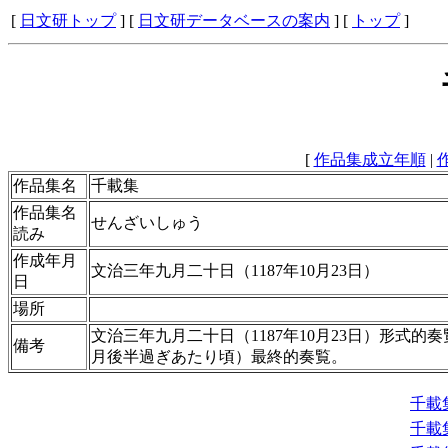
[
日文研トップ
] [
日文研データベースの案内
] [
トップ
]
[
作品集成立年順
|
作品集名
千載集
作品集名
せんざいしゅう
読み
作成年月
文治三年九月二十日（1187年10月23日）
日
場所
文治三年九月二十日（1187年10月23日）形式的
備考
月後半過ぎあたり頃）最終的奏覧。
千載
千載