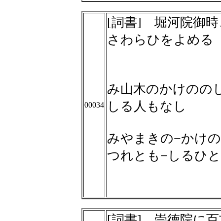
[詞書] 堀河院御
さわらひをよめる
み山木のかけのの
しる人もなし
00034
みやまきの−かけの
つれとも−しるひ
[詞書] 崇徳院に