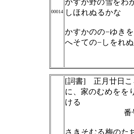
かすか野の雪をわ
しほれぬるかな
00014
かすかのの−ゆきを
へそての−しをれ
[詞書] 正月廿日
に、家のむめをを
ける
番
さきそむる梅のた