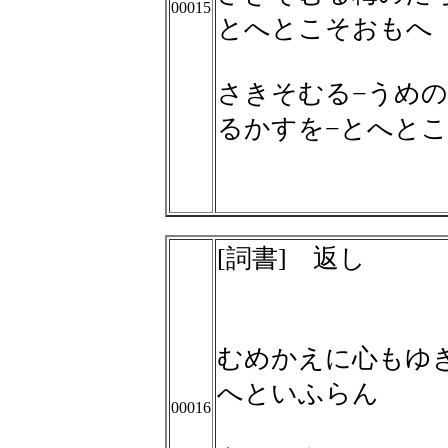
00015
とへとこそおもへ
さきそむる−うめの
るかすを−とへと
[詞書] 返し
むめかえに心もゆ
へといふらん
00016