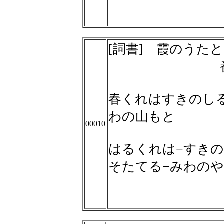
[詞書] 霞のうた
春くれはすきのし
わの山もと
00010
はるくれは−すきの
そたてる−みわの