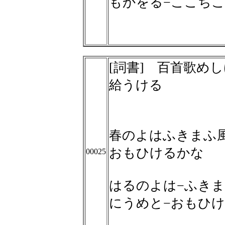
もかをる−ここち
[詞書] 百首歌め
給うける
春のよはふきまふ
おもひけるかな
00025
はるのよは−ふきま
にうめと−おもひ