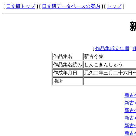
[
日文研トップ
] [
日文研データベースの案内
] [
トップ
]
[
作品集成立年順
|
作品集名
新古今集
作品集名読み
しんこきんしゅう
作成年月日
元久二年三月二十六日〜承
場所
新古
新古
新古
新古
新古
新古