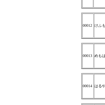
00012
けふ
00013
めも
00014
はる