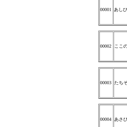
00001
あしひ
00002
ここ
00003
たち
00004
あさ