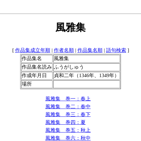
風雅集
[
作品集成立年順
|
作者名順
|
作品集名順
|
語句検索
]
作品集名
風雅集
作品集名読み
ふうがしゅう
作成年月日
貞和二年（1346年、1349年）
場所
風雅集 巻一：春上
風雅集 巻二：春中
風雅集 巻三：春下
風雅集 巻四：夏
風雅集 巻五：秋上
風雅集 巻六：秋中