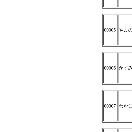
00005
やま
00006
かす
00007
わか