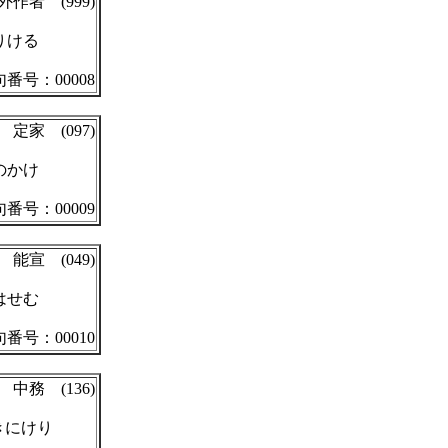
外作者 (999)
りける
番号：00008
定家 (097)
のかけ
番号：00009
能宣 (049)
はせむ
番号：00010
中務 (136)
きにけり