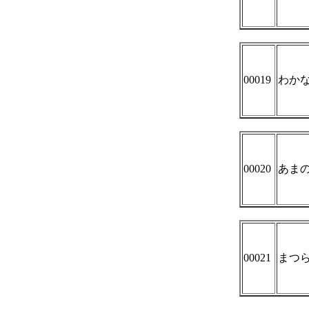
00019
わか
00020
あま
00021
まつ