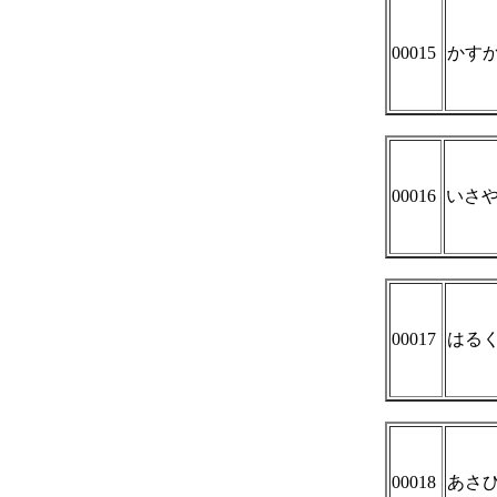
00015
かす
00016
いさや
00017
はる
00018
あさ