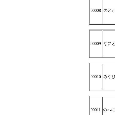
00008
のと
00009
なに
00010
みな
00011
のへに