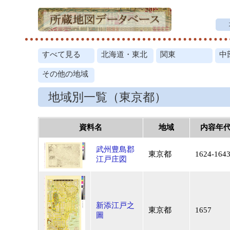
すべて見る
北海道・東北
関東
中
その他の地域
地域別一覧（東京都）
資料名
地域
内容年
武州豊島郡
東京都
1624-164
江戸庄図
新添江戸之
東京都
1657
圖