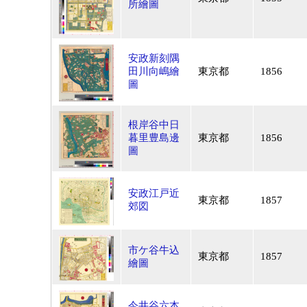
所繪圖
安政新刻隅
田川向嶋繪
東京都
1856
圖
根岸谷中日
暮里豊島邊
東京都
1856
圖
安政江戸近
東京都
1857
郊図
市ケ谷牛込
東京都
1857
繪圖
今井谷六本