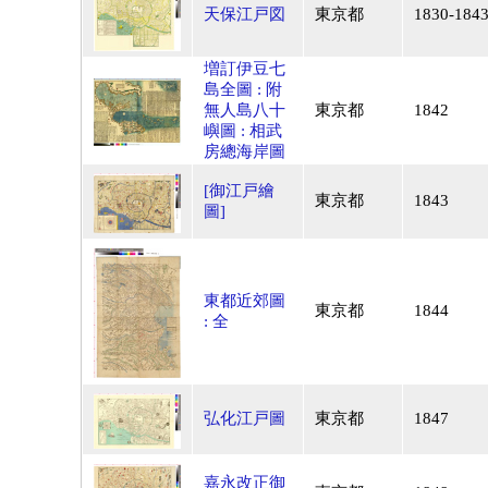
天保江戸図
東京都
1830-184
増訂伊豆七
島全圖 : 附
無人島八十
東京都
1842
嶼圖 : 相武
房總海岸圖
[御江戸繪
東京都
1843
圖]
東都近郊圖
東京都
1844
: 全
弘化江戸圖
東京都
1847
嘉永改正御