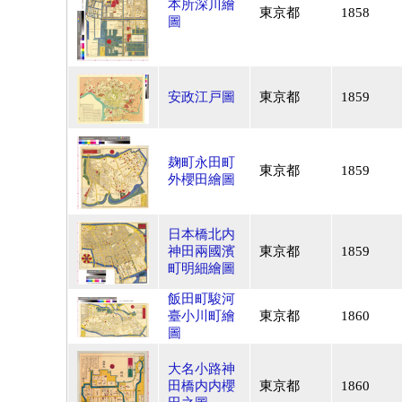
本所深川繪
東京都
1858
圖
安政江戸圖
東京都
1859
麹町永田町
東京都
1859
外櫻田繪圖
日本橋北内
神田兩國濱
東京都
1859
町明細繪圖
飯田町駿河
臺小川町繪
東京都
1860
圖
大名小路神
田橋内内櫻
東京都
1860