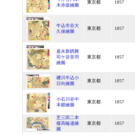
東京都
1857
木赤坂繪圖
牛込市谷大
東京都
1857
久保繪圖
嘉永新鐫雜
司ケ谷音羽
東京都
1857
繪圖
礫川牛込小
東京都
1857
日向繪圖
小石川谷中
東京都
1857
本郷繪圖
芝三田二本
榎高輪邉繪
東京都
1857
圖