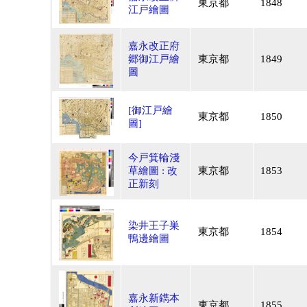
東京都
1848
江戸繪圖
嘉永改正府
郷御江戸繪
東京都
1849
圖
[御江戸繪
東京都
1850
圖]
今戸箕輪淺
草繪圖 : 改
東京都
1853
正新刻
染井王子巣
東京都
1854
鴨邊繪圖
嘉永新鐫本
東京都
1855