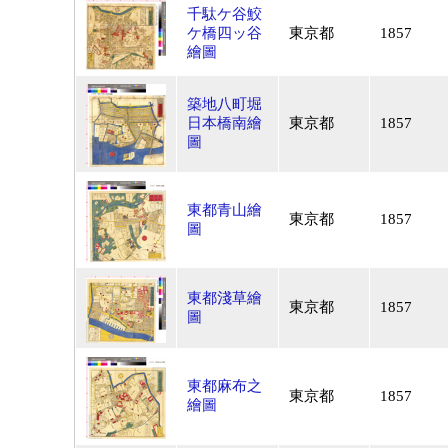
千駄ケ谷鮫
ケ橋四ッ谷
東京都
1857
繪圖
築地八町堀
日本橋南繪
東京都
1857
圖
東都青山繪
東京都
1857
圖
東都淺草繪
東京都
1857
圖
東都麻布之
東京都
1857
繪圖