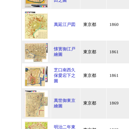
田之圖
萬延江戸図
東京都
1860
懐寳御江戸
東京都
1861
繪圖
芝口南西久
保愛宕下之
東京都
1861
圖
萬世御東京
東京都
1869
繪圖
明治二年東